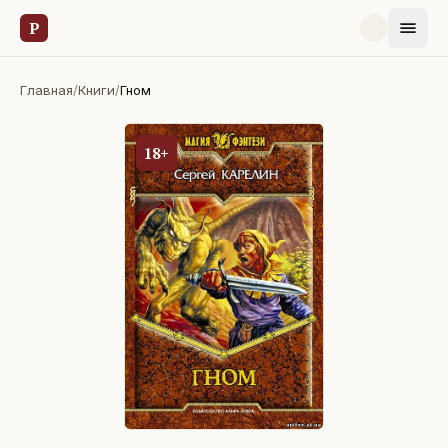
Р
Главная
/
Книги
/
Гном
18+