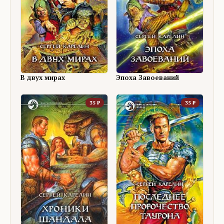
В двух мирах
Эпоха Завоеваний
35
₽
35
₽