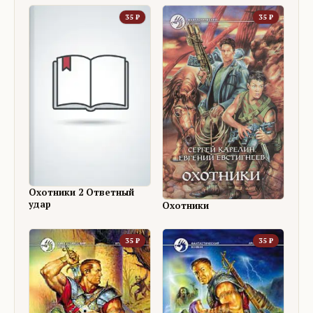
35
₽
35
₽
Охотники 2 Ответный
удар
Охотники
35
₽
35
₽