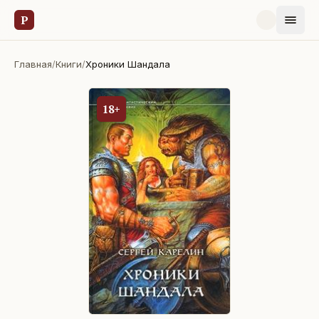
Р
Главная
/
Книги
/
Хроники Шандала
18+