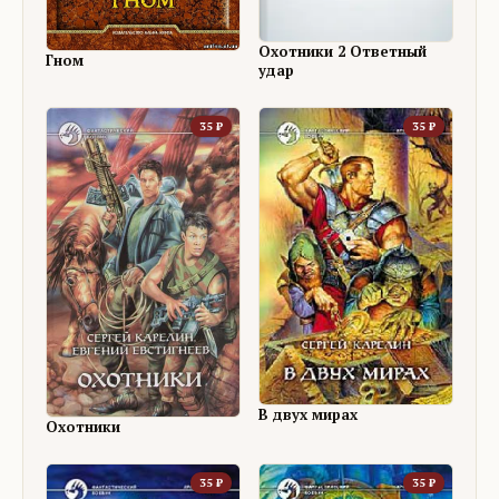
Охотники 2 Ответный
Гном
удар
35
₽
35
₽
В двух мирах
Охотники
35
₽
35
₽