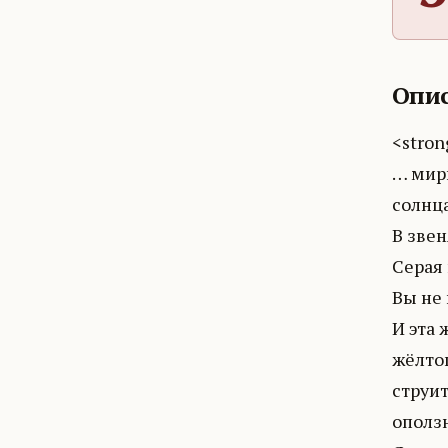
Опис
<stron
… мир
солнц
В зве
Серая 
Вы не 
И эта
жёлтог
струи
оползн