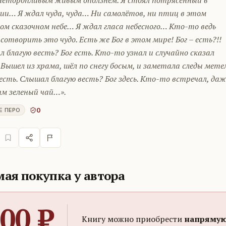
 неторопливым живым оползнем. Я стоял потрясённый в
ии… Я ждал чуда, чуда… Ни самолётов, ни птиц в этом
ом сказочном небе… Я ждал гласа небесного… Кто-то ведь
сотворить это чудо. Есть же Бог в этом мире! Бог – есть?!!
 благую весть? Бог есть. Кто-то узнал и случайно сказал
 Вышел из храма, шёл по снегу босым, и заметала следы мете
есть. Слышал благую весть? Бог здесь. Кто-то встречал, даж
им зеленый чай…».
0
Е ПЕРО
ая покупка у автора
00
₽
Книгу можно приобрести
напрямую