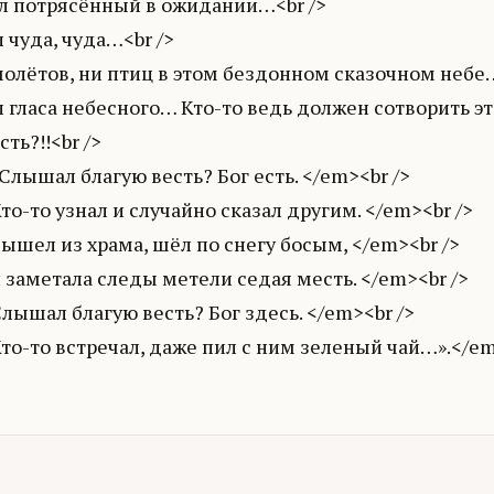
ял потрясённый в ожидании…<br />
 чуда, чуда…<br />
олётов, ни птиц в этом бездонном сказочном небе…
 гласа небесного… Кто-то ведь должен сотворить это 
сть?!!<br />
лышал благую весть? Бог есть. </em><br />
о-то узнал и случайно сказал другим. </em><br />
шел из храма, шёл по снегу босым, </em><br />
заметала следы метели седая месть. </em><br />
ышал благую весть? Бог здесь. </em><br />
то-то встречал, даже пил с ним зеленый чай…».</e