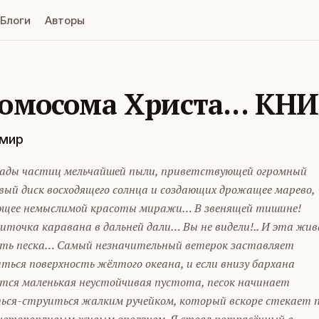
Блоги
Авторы
омосома Христа... КН
мир
ады частиц мельчайшей пыли, приветствующей огромный
вый диск восходящего солнца и создающих дрожащее марево,
щее немыслимой красоты миражи… В звенящей тишине!
иточка каравана в дальней дали… Вы не видели!.. И эта жив
сть песка… Самый незначительный ветерок заставляет
ться поверхность жёлтого океана, и если внизу бархана
ется маленькая неустойчивая пустота, песок начинает
ься-струиться жалким ручейком, который вскоре стекает 