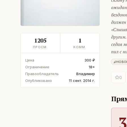
склону
ожидан
бездонн
должен 
«Слышал
другим.
1205
1
седая м
ПРОСМ.
КОММ.
пил с н
Цена
300 ₽
НОВО
Ограничение
18+
Правообладатель
Владимир
0
Опубликовано
11 сент. 2014 г.
Прям
3