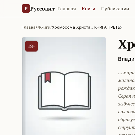
Руссолит
Р
Главная
Книги
Публикации
Главная
/
Книги
/
Хромосома Христа... КНИГА ТРЕТЬЯ
Хр
18+
Влади
… мири
малино
рождаю
Серая н
зыбуче
волнова
образу
струит