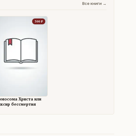
Все книги →
300
₽
омосома Христа или
иксир бессмертия