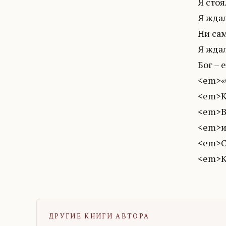
Я сто
Я ждал
Ни сам
Я ждал
Бог – е
<em>«С
<em>Кт
<em>Вы
<em>и 
<em>Сл
<em>К
ДРУГИЕ КНИГИ АВТОРА