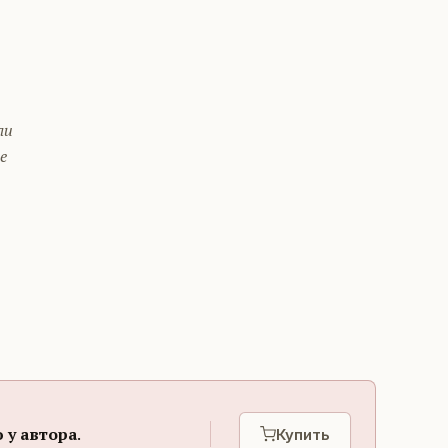
ли
е
 у автора
.
Купить