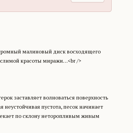
громный малиновый диск восходящего
слимой красоты миражи…<br />
ерок заставляет волноваться поверхность
ая неустойчивая пустота, песок начинает
стекает по склону неторопливым живым