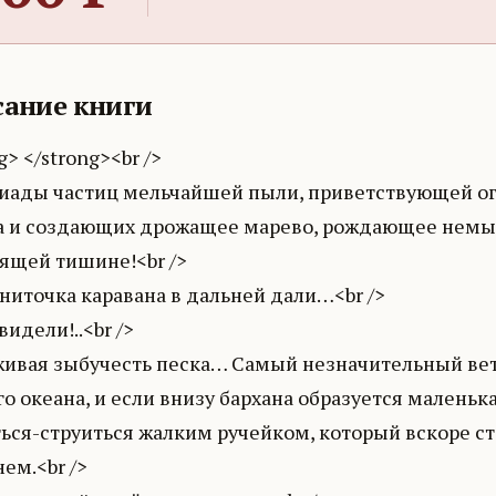
ание книги
g> </strong><br />
иады частиц мельчайшей пыли, приветствующей о
а и создающих дрожащее марево, рождающее немы
нящей тишине!<br />
ниточка каравана в дальней дали…<br />
видели!..<br />
 живая зыбучесть песка… Самый незначительный вет
о океана, и если внизу бархана образуется маленьк
ться-струиться жалким ручейком, который вскоре 
ем.<br />