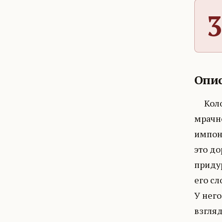
3
Опис
Колоте
мрачно
импони
это до
придур
его сл
У нег
взгляд