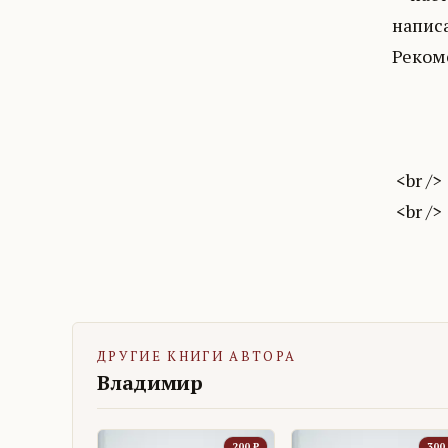
написа
Реком
Людм
<
.
<br />
<br />
ДРУГИЕ КНИГИ АВТОРА
Владимир
200
₽
300