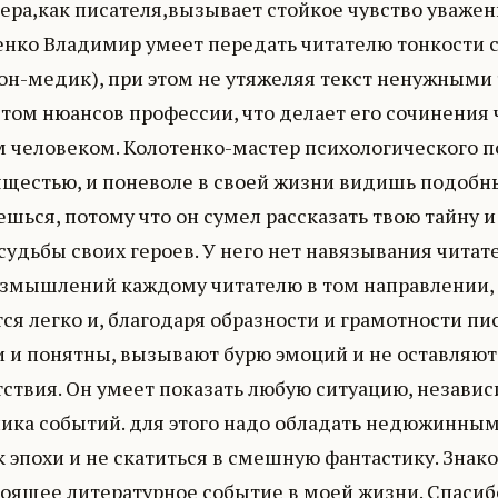
ера,как писателя,вызывает стойкое чувство уважени
енко Владимир умеет передать читателю тонкости с
он-медик), при этом не утяжеляя текст ненужными 
стом нюансов профессии, что делает его сочинени
 человеком. Колотенко-мастер психологического по
ящестью, и поневоле в своей жизни видишь подобн
шься, потому что он сумел рассказать твою тайну 
судьбы своих героев. У него нет навязывания читат
азмышлений каждому читателю в том направлении, в
ся легко и, благодаря образности и грамотности п
и и понятны, вызывают бурю эмоций и не оставляют
ствия. Он умеет показать любую ситуацию, независ
ника событий. для этого надо обладать недюжинны
 эпохи и не скатиться в смешную фантастику. Знак
тоящее литературное событие в моей жизни. Спасиб