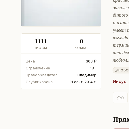
красив
засален
битого 
писате
умеет 
взгляд
1111
0
термин
ПРОСМ.
КОММ.
что де
любым
Цена
300 ₽
Ограничение
18+
НОВО
Правообладатель
Владимир
Иисус
,
Опубликовано
11 сент. 2014 г.
0
Прям