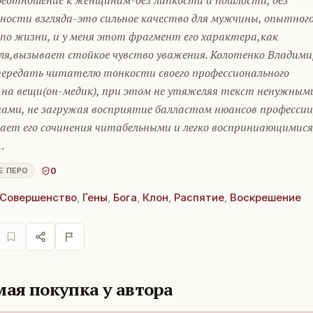
оеотношение к женщинам-без липкости и пошлости, без
ности взгляда-это сильное качество для мужчины, опытного
по жизни, и у меня этот фрагмент его характера,как
ля,вызывает стойкое чувство уважения. Колотенко Владими
передать читателю тонкости своего профессионального
а на вещи(он-медик), при этом не утяжеляя текст ненужным
ами, не загружая восприятие балластом нюансов профессии
лает его сочинения читабельными и легко восприниающимися
…
0
Е ПЕРО
Совершенство
,
Гены
,
Бога
,
Клон
,
Распятие
,
Воскрешение
ая покупка у автора