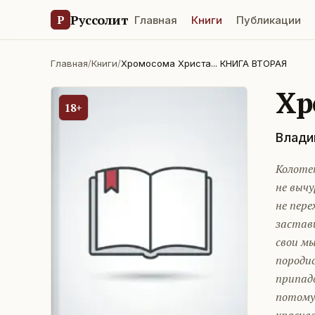
Руссолит
Р
Главная
Книги
Публикации
Главная
/
Книги
/
Хромосома Христа... КНИГА ВТОРАЯ
Хр
18+
Влади
Колотен
не вычу
не пере
застав
свои м
породис
припадо
потому 