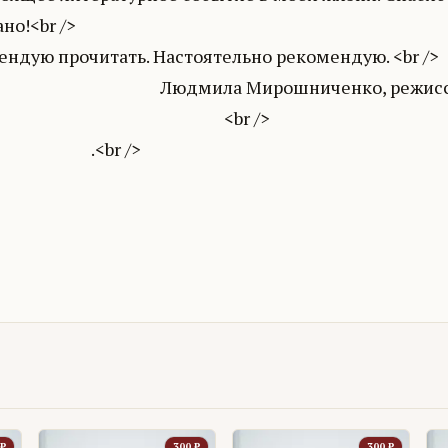
но!<br />
ендую прочитать. Настоятельно рекомендую. <br />
ила Мирошниченко, режиссер, писат
br />
<br />
₽
300
₽
300
₽