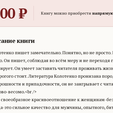
00
₽
Книгу можно приобрести
напрямую
ание книги
нко пишет замечательно. Понятно, но не просто. Кр
. Он пишет, соблюдая во всём меру и не переходя 
рует. Он умеет заставить читателя проживать жизн
рогого стоит. Литература Колотенко пронизана пор
ошности и припадочности, он не заигрывает с чита
ово-весомо.<br />
о своеобразное красивоеотношение к женщинам-без 
а-это сильное качество для мужчины, опытного, бит