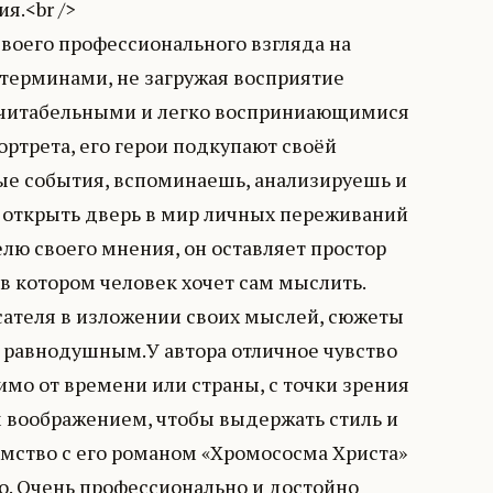
я.<br />
воего профессионального взгляда на
терминами, не загружая восприятие
я читабельными и легко восприниающимися
ртрета, его герои подкупают своёй
ые события, вспоминаешь, анализируешь и
и открыть дверь в мир личных переживаний
елю своего мнения, он оставляет простор
 котором человек хочет сам мыслить.
исателя в изложении своих мыслей, сюжеты
 равнодушным.У автора отличное чувство
имо от времени или страны, с точки зрения
м воображением, чтобы выдержать стиль и
омство с его романом «Хромососма Христа»
о. Очень профессионально и достойно