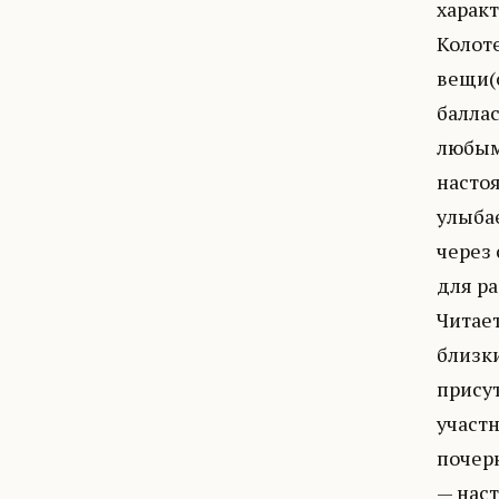
характ
Колот
вещи(
балла
любым
насто
улыбае
через 
для р
Читает
близк
присут
участ
почерк
— нас