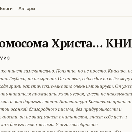
Блоги
Авторы
омосома Христа... КН
мир
ко пишет замечательно. Понятно, но не просто. Красиво, н
рно. Глубоко, но не мрачно. Он пишет, соблюдая во всём меру 
ходя грани эстетические-мне это очень импонирует. Он уме
ить читателя проживать жизнь героя, умеет не навязыват
ысли, а это дорогого стоит. Литература Колотенко прониза
той осанкой благородного письма, без придурошности и
чности, он не заигрывает с читателем, знает себе цену и
каждое его слово-весомо. У него своеобразное