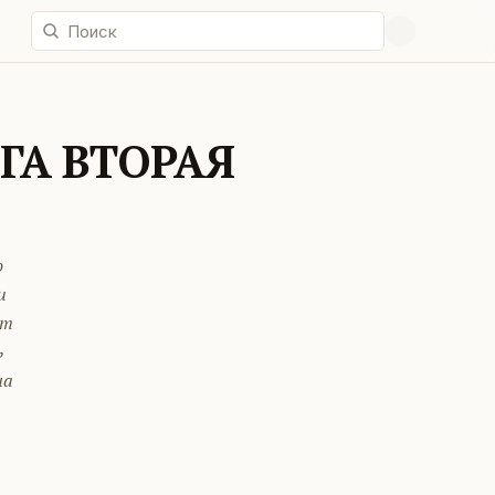
ИГА ВТОРАЯ
о
и
ет
ь
на