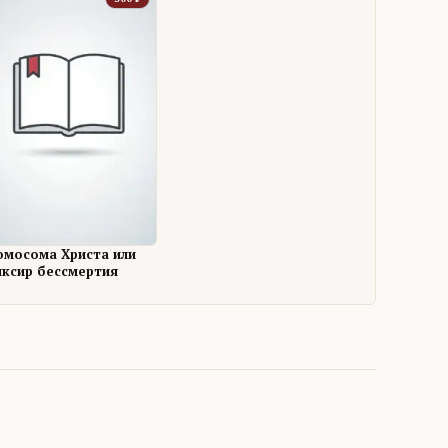
омосома Христа или
иксир бессмертия