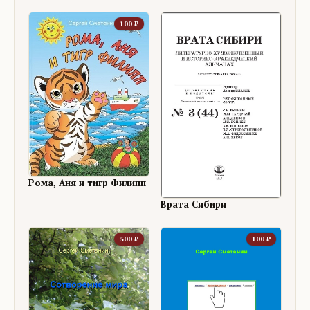
100
₽
Рома, Аня и тигр Филипп
Врата Сибири
500
₽
100
₽