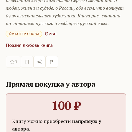
известного югор- ского поэта Сергея Сметанина. О
любви, жизни и судьбе, о России, обо всем, что волнует
душу взыскательного художника. Книга рас- считана
на читателя русского и любящего русский язык.
260
МАСТЕР СЛОВА
Поэзия любовь книга
0
Прямая покупка у автора
100
₽
Книгу можно приобрести
напрямую у
автора
.