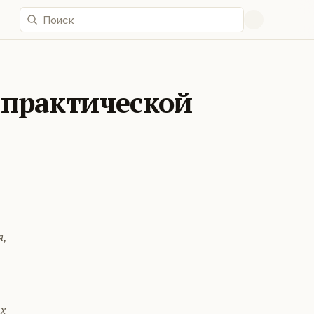
 практической
я,
х