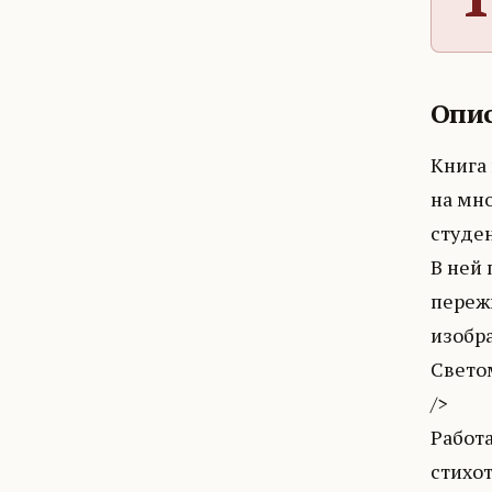
Опис
Книга
на мн
студен
В ней
переж
изобр
Светом
/>
Работ
стихот