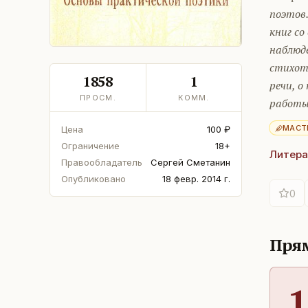
поэтов.
книг с
наблюде
стихотв
1858
1
речи, о
ПРОСМ.
КОММ.
работы
МАСТ
Цена
100 ₽
Ограничение
18+
Литера
Правообладатель
Сергей Сметанин
Опубликовано
18 февр. 2014 г.
0
Прям
1