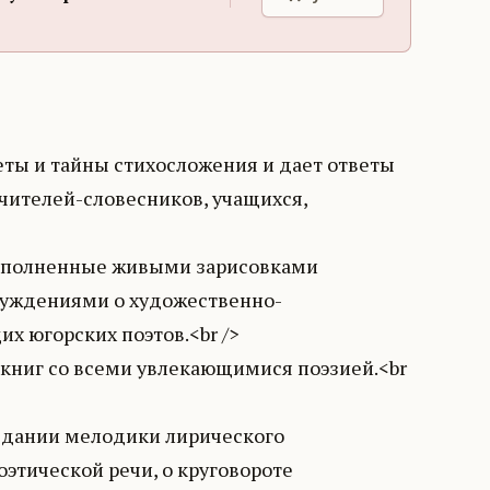
еты и тайны стихосложения и дает ответы
чителей-словесников, учащихся,
дополненные живыми зарисовками
суждениями о художественно-
х югорских поэтов.<br />
 книг со всеми увлекающимися поэзией.<br
оздании мелодики лирического
оэтической речи, о круговороте