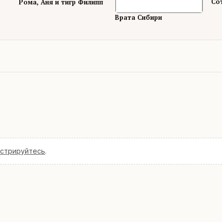
Со
Рома, Аня и тигр Филипп
Врата Сибири
истрируйтесь
.