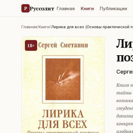
Руссолит
Р
Главная
Книги
Публикации
Главная
/
Книги
/
Лирика для всех (Основы практической п
Ли
18+
по
Серге
Книга 
тайны 
возник
студен
дополн
конкре
изобра