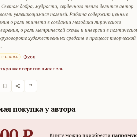
 Светом добра, мудрости, сердечного тепла делится автор
о всеми увлекающимися поэзией. Работа содержит ценные
ния о роли эпитета в создании мелодики лирического
орения, о роли метрической схемы и инверсии в поэтическо
 круговороте художественных средств в процессе творческой
.
260
ЕР СЛОВА
тура мастерство писатель
ая покупка у автора
00
₽
Книгу можно приобрести
напрямую