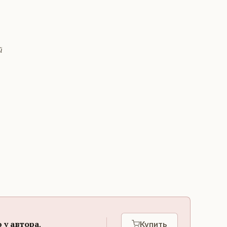
й
 у автора
.
Купить