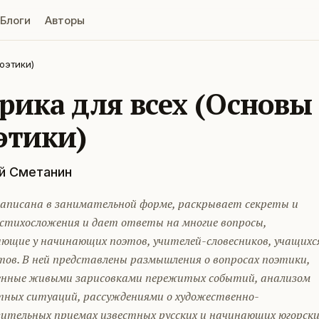
Блоги
Авторы
оэтики)
рика для всех (Основы
этики)
й Сметанин
написана в занимательной форме, раскрывает секреты и
стихосложения и дает ответы на многие вопросы,
ающие у начинающих поэтов, учителей-словесников, учащихс
тов. В ней представлены размышления о вопросах поэтики,
енные живыми зарисовками пережитых событий, анализом
тных ситуаций, рассуждениями о художественно-
зительных приемах известных русских и начинающих югорски