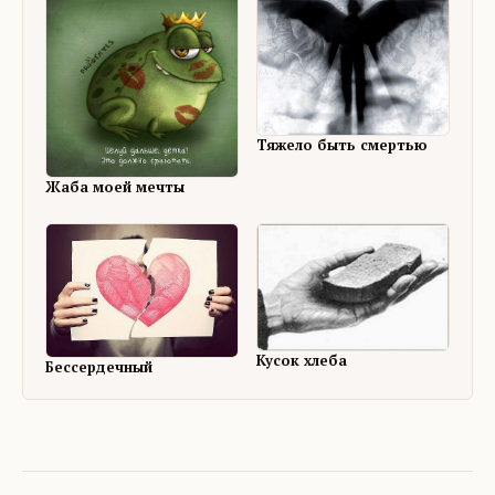
Тяжело быть смертью
Жаба моей мечты
Кусок хлеба
Бессердечный