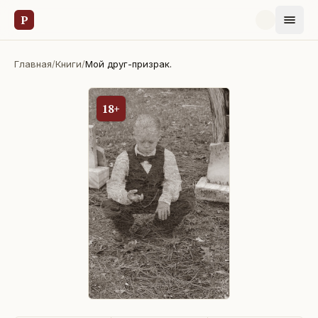
Р
Главная
/
Книги
/
Мой друг-призрак.
18+