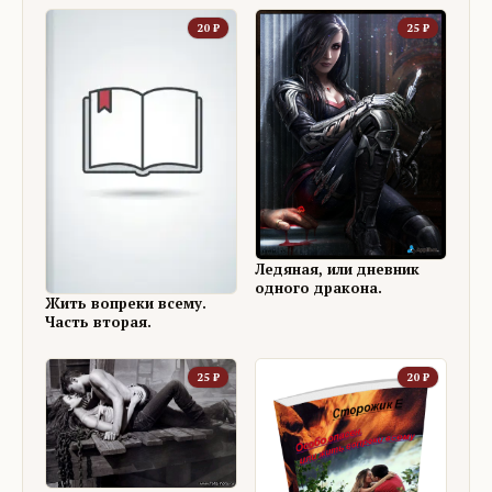
20
₽
25
₽
Ледяная, или дневник
одного дракона.
Жить вопреки всему.
Часть вторая.
25
₽
20
₽