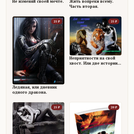
Не изменяй своей мечте.
Жить вопреки всему.
Часть вторая.
25
₽
25
₽
Неприятности на свой
хвост. Или две истории
одной жизни.
Ледяная, или дневник
одного дракона.
25
₽
20
₽