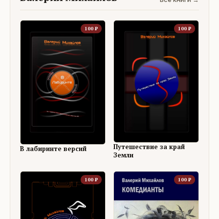
100
₽
100
₽
Путешествие за край
В лабиринте версий
Земли
100
₽
100
₽