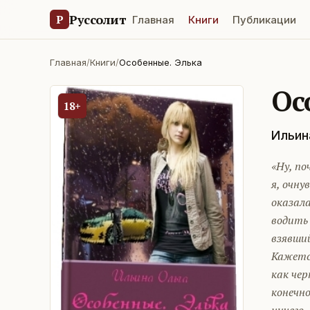
Руссолит
Р
Главная
Книги
Публикации
Главная
/
Книги
/
Особенные. Элька
Ос
18+
Ильин
«Ну, п
я, очну
оказала
водить 
взявший
Кажетс
как че
конечно