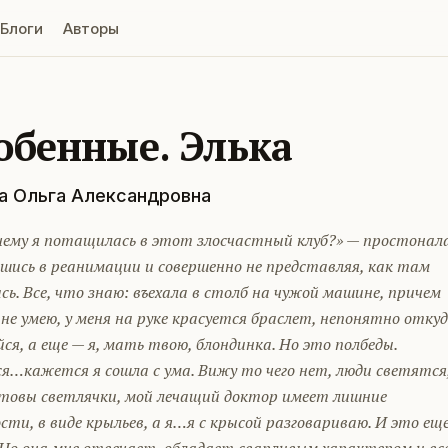
Блоги
Авторы
обенные. Элька
а Ольга Александровна
очему я потащилась в этот злосчастный клуб?» — простонал
вшись в реанимации и совершенно не представляя, как там
сь. Все, что знаю: въехала в столб на чужой машине, причем
не умею, у меня на руке красуется браслет, непонятно отку
ся, а еще — я, мать твою, блондинка. Но это полбеды.
я…кажется я сошла с ума. Вижу то чего нет, люди светятся
ртовы светлячки, мой лечащий доктор имеет лишние
сти, в виде крыльев, а я…я с крысой разговариваю. И это ещ