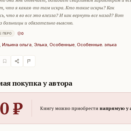
 Но она мне отвечает, обладает сварливым характером и вс
т, что я какая-то там искра. Кто такие искры? Как
сь, что я во все это влезла? И как вернуть все назад? Вот
з больницы и обязательно выясню.
0
Е ПЕРО
,
Ильина ольга
,
Элька
,
Особенные
,
Особенные. элька
ая покупка у автора
0
₽
Книгу можно приобрести
напрямую у 