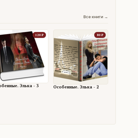
Все книги →
120
₽
80
₽
обенные. Элька - 3
Особенные. Элька - 2