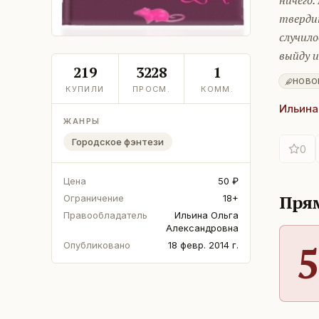
ничего.
тверди
случило
выйду и
219
3228
1
НОВО
КУПИЛИ
ПРОСМ.
КОММ.
Ильина
ЖАНРЫ
Городское фэнтези
0
Цена
50 ₽
Прям
Ограничение
18+
Правообладатель
Ильина Ольга
Александровна
5
Опубликовано
18 февр. 2014 г.