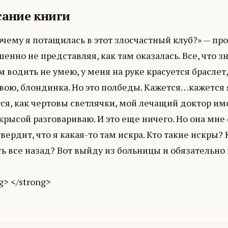
ание книги
очему я потащилась в этот злосчастный клуб?» — пр
енно не представляя, как там оказалась. Все, что з
 водить не умею, у меня на руке красуется браслет
вою, блондинка. Но это полбеды. Кажется…кажется я
ся, как чертовы светлячки, мой лечащий доктор им
крысой разговариваю. И это еще ничего. Но она мн
твердит, что я какая-то там искра. Кто такие искры? 
ь все назад? Вот выйду из больницы и обязательно 
g> </strong>