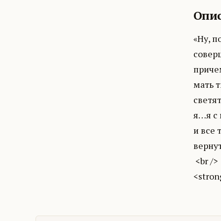
Опис
«Ну, п
соверш
причем
мать т
светят
я…я с 
и все 
вернут
<br />
<stron