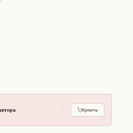
е
автора
.
Купить