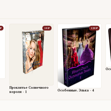
₽
10
₽
120
₽
Ос
о
Проклятье Солнечного
Особенные. Элька - 4
короля - 1