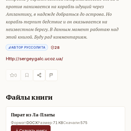
против нанимается на корабль идущий через
Атлантику, в надежде добраться до острова. Но
корабль терпит бедствие и он оказывается на
неизвестном берегу. В данным момент работаю над
этой книгой. Буду рад комментариям.
28
АВТОР РУССОЛИТА
Http://sergeygalc.ucoz.ua/
0
Файлы книги
Пират из Ла-Платы
Формат:
DOCX
Размер:
71 KB
Скачали:
575
Скачать книгу