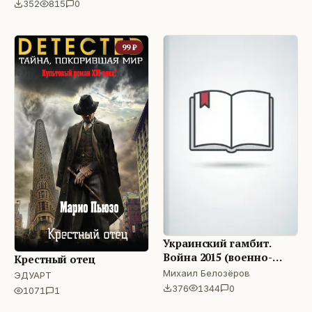
352
815
0
99
₽
Украинский гамбит.
Война 2015 (военно-
Крестный отец
политический роман)
Михаил Белозёров
ЭДУАРТ
376
1344
0
1071
1