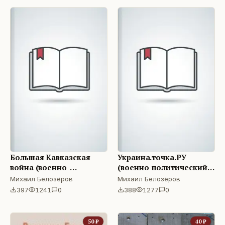
Большая Кавказская
Украина.точка.РУ
война (военно-
(военно-политический
политический роман)
роман)
Михаил Белозёров
Михаил Белозёров
397
1241
0
388
1277
0
50
₽
40
₽