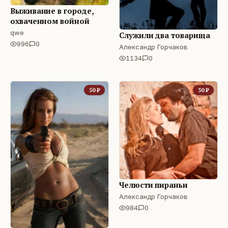
Выживание в городе,
охваченном войной
qwe
Служили два товарища
996
0
Александр Горчаков
1134
0
50
₽
30
₽
Челюсти пираньи
Александр Горчаков
984
0