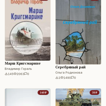
Марш Кригсмарине
Серебряный рай
Владимир Гораль
Ольга Родионова
145
2063
0
1
1490
0
140
₽
50
₽