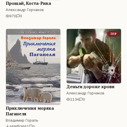
Прощай, Коста-Рика
Александр Горчаков
970
0
50
₽
Деньги дороже крови
Александр Горчаков
1134
0
Приключения моряка
Паганеля
Владимир Гораль
469
3661
0