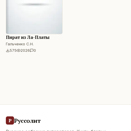
Пират из Ла-Платы
Гальченко С.Н.
575
2026
0
Руссолит
Р