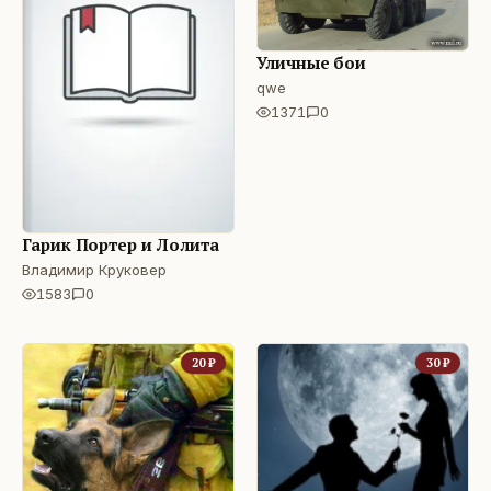
Уличные бои
qwe
1371
0
Гарик Портер и Лолита
Владимир Круковер
1583
0
20
₽
30
₽