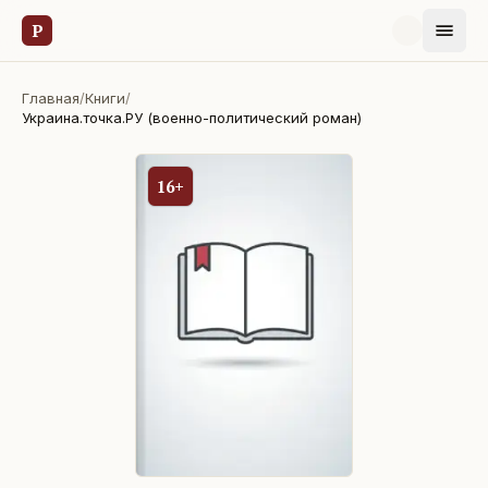
Р
Главная
/
Книги
/
Украина.точка.РУ (военно-политический роман)
16+