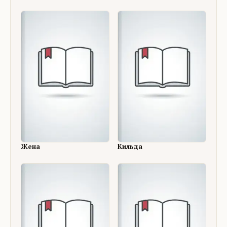
Жена
Кильда