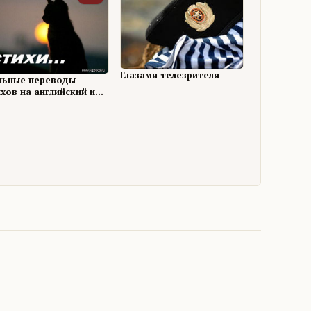
Глазами телезрителя
льные переводы
хов на английский и
ихи на нём