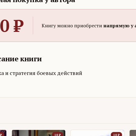
0
₽
Книгу можно приобрести
напрямую у 
ание книги
ка и стратегия боевых действий
₽
10
₽
10
₽