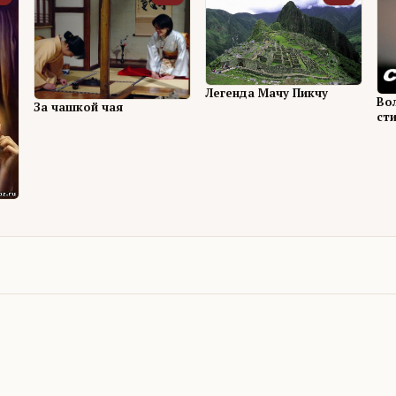
Легенда Мачу Пикчу
Во
За чашкой чая
сти
ст