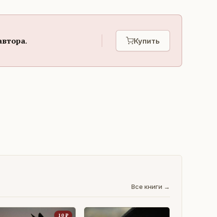
автора
.
Купить
Все книги →
10
₽