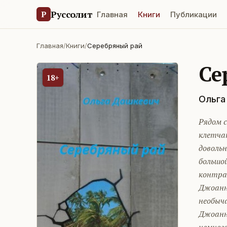
Руссолит
Р
Главная
Книги
Публикации
Главная
/
Книги
/
Серебряный рай
Се
18+
Ольга
Рядом с
клетчат
довольн
большой
контра
Джоанну
необыч
Джоанн