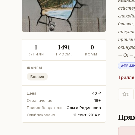
немног
действу
спокой
близко,
ничуть 
произне
1
1491
0
окинула
— О! — 
КУПИЛИ
ПРОСМ.
КОММ.
ПРИЗ
ЖАНРЫ
Боевик
Трилле
Цена
40 ₽
0
Ограничение
18+
Правообладатель
Ольга Родионова
Прям
Опубликовано
11 сент. 2014 г.