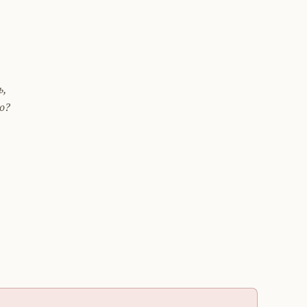
ь,
о?