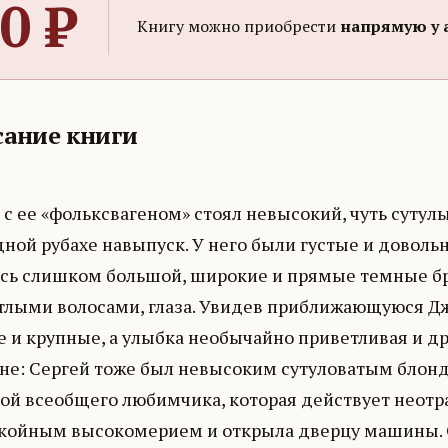
0
₽
Книгу можно приобрести
напрямую у 
ание книги
с ее «фольксвагеном» стоял невысокий, чуть сутул
ной рубахе навыпуск. У него были густые и доволь
ась слишком большой, широкие и прямые темные бро
тлыми волосами, глаза. Увидев приближающуюся Джо
е и крупные, а улыбка необычайно приветливая и д
не: Сергей тоже был невысоким сутуловатым блонд
кой всеобщего любимчика, которая действует неотр
койным высокомерием и открыла дверцу машины. Он 