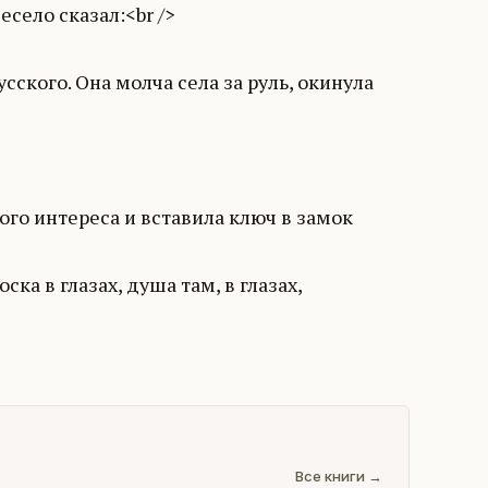
есело сказал:<br />
сского. Она молча села за руль, окинула
ого интереса и вставила ключ в замок
ска в глазах, душа там, в глазах,
Все книги →