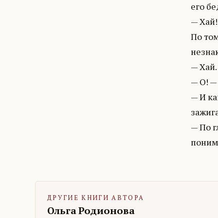
его бе
— Хай!.
По том
незнак
— Хай.
— О! —
— И ка
зажига
— По г
ДРУГИЕ КНИГИ АВТОРА
Ольга Родионова