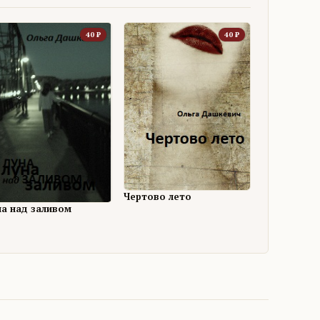
40
₽
40
₽
Чертово лето
на над заливом