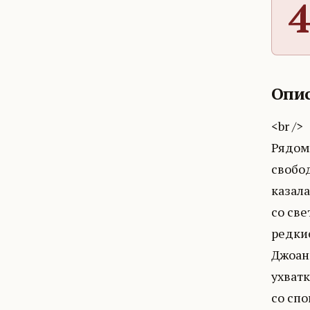
4
Опис
<br />
Рядом 
свобод
казал
со све
редки
Джоан
ухват
со спо