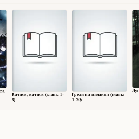
Лу
га
Катись, катись (главы 1-
Грехи на миллион (главы
5)
1-20)