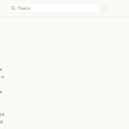
в
 и
 в
ся
ой