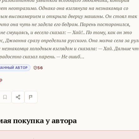
о разболтанной ухваткой всеобщего любимчика, которая
ет неотразимо. Однако она взглянула на незнакомца со
ным высокомерием и открыла дверцу машины. Он стоял так
 что она чуть не задела его бедром. Парень посторонился,
не смущаясь, и весело сказал: — Хай!.. По тому, как он это
с, Джоанна сразу определила русского. Она молча села за рул
 незнакомца холодным взглядом и сказала: — Хай. Дальше чт
радостно сказал парень. — Не ошиб…
56
НАННЫЙ АВТОР
р
ая покупка у автора