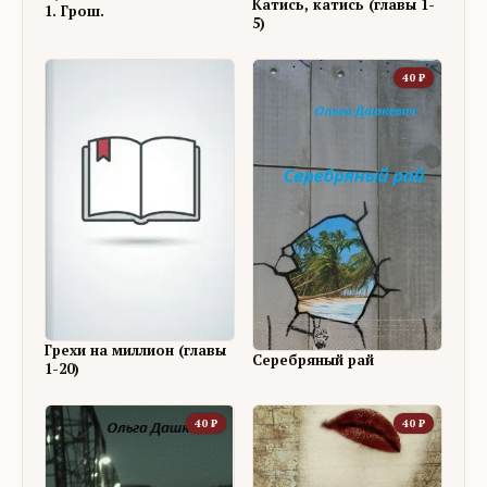
Катись, катись (главы 1-
1. Грош.
5)
40
₽
Грехи на миллион (главы
Серебряный рай
1-20)
40
₽
40
₽