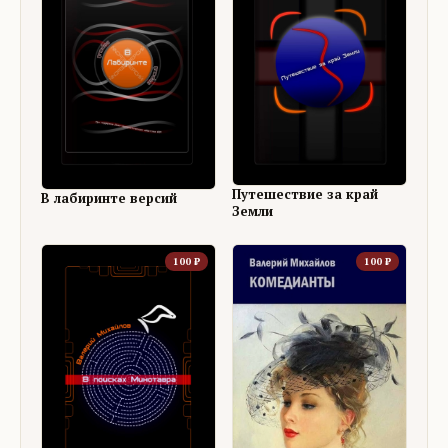
Путешествие за край
В лабиринте версий
Земли
100
₽
100
₽