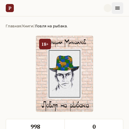
Р
Главная
/
Книги
/
Ловля на рыбака.
18+
998
0