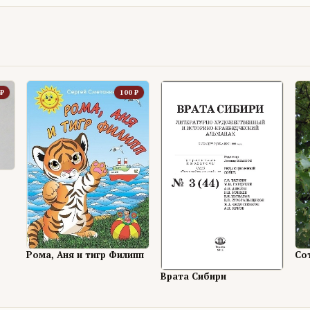
₽
100
₽
Со
Рома, Аня и тигр Филипп
Врата Сибири