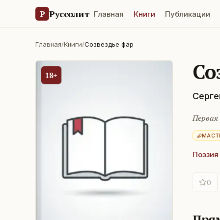
Руссолит
Р
Главная
Книги
Публикации
Главная
/
Книги
/
Созвездье фар
Со
18+
Серге
Первая
МАСТ
Поэзия
0
Прям