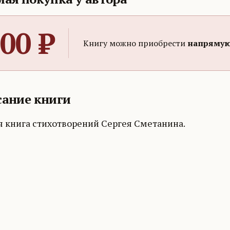
00
₽
Книгу можно приобрести
напрямую
ание книги
я книга стихотворений Сергея Сметанина.