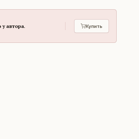
 у автора
.
Купить