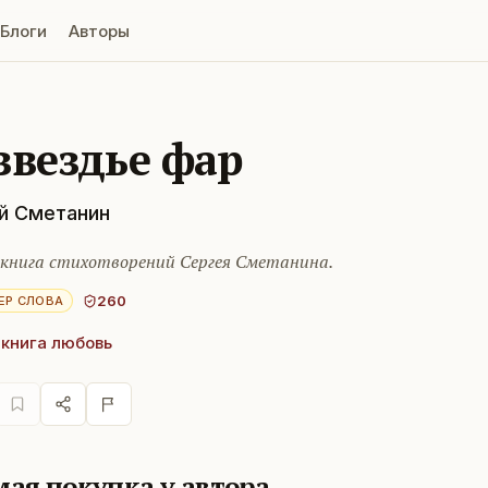
Блоги
Авторы
звездье фар
й Сметанин
 книга стихотворений Сергея Сметанина.
260
ЕР СЛОВА
 книга любовь
ая покупка у автора