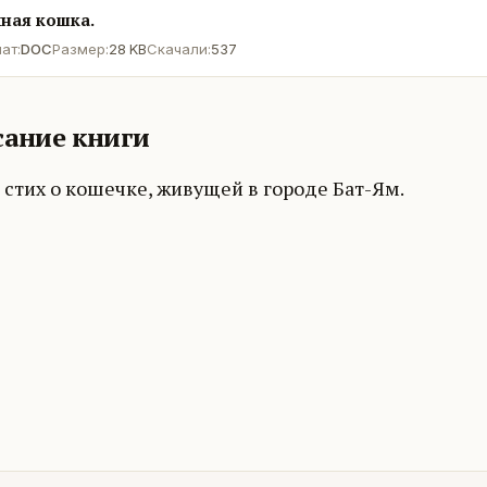
ная кошка.
ат:
DOC
Размер:
28 KB
Скачали:
537
ание книги
стих о кошечке, живущей в городе Бат-Ям.