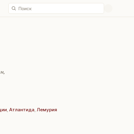
ом,
ции
,
Атлантида
,
Лемурия