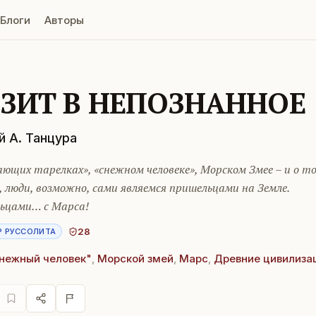
Блоги
Авторы
ЗИТ В НЕПОЗНАННОЕ
й А. Танцура
ющих тарелках», «снежном человеке», Морском Змее – и о т
 люди, возможно, сами являемся пришельцами на Земле.
ьцами… с Марса!
28
Р РУССОЛИТА
нежный человек"
,
Морской змей
,
Марс
,
Древние цивилиза