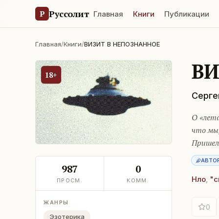
Руссолит
Р
Главная
Книги
Публикации
Главная
/
Книги
/
ВИЗИТ В НЕПОЗНАННОЕ
ВИ
18+
Серге
О «лета
что мы,
Пришел
АВТО
987
0
Нло
,
"с
ПРОСМ.
КОММ.
ЖАНРЫ
0
Эзотерика