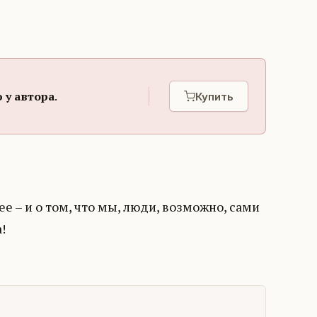
 у автора
.
Купить
е – и о том, что мы, люди, возможно, сами
!