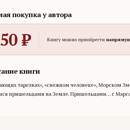
ая покупка у автора
50
₽
Книгу можно приобрести
напрямую
ание книги
ающих тарелках», «снежном человеке», Морском Зме
мся пришельцами на Земле. Пришельцами… с Марса