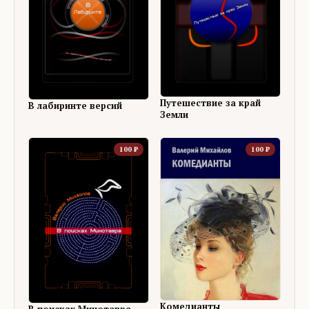
Путешествие за край
В лабиринте версий
Земли
100
₽
100
₽
Комедианты