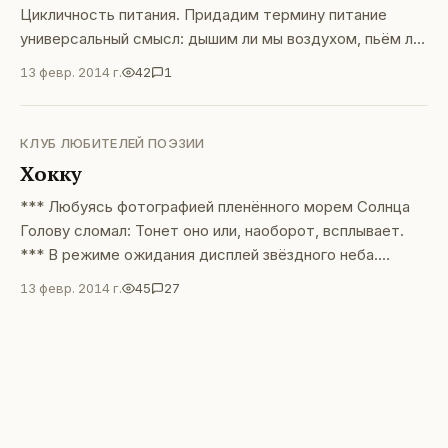
Цикличность питания. Придадим термину питание
универсальный смысл: дышим ли мы воздухом, пьём ли
воду, едим ли пищу, принимаем ли солнечные ванны —
13 февр. 2014 г.
42
1
это питание одной из четырёх стихий. Питание для
физического тела. Свои тонкие тела или в другой
терминологии — душу, мы питаем: сном,
КЛУБ ЛЮБИТЕЛЕЙ ПОЭЗИИ
переживаниями,
Хокку
*** Любуясь фотографией пленённого морем Солнца
Голову сломал: Тонет оно или, наоборот, всплывает.
*** В режиме ожидания дисплей звёздного неба.
Ветер, унеси облака, Подсветкой луна засияет. ***
13 февр. 2014 г.
45
27
Форточка скрипит и скрипит... Сквозняк не хранит
секреты. Жаль что язык не понятен