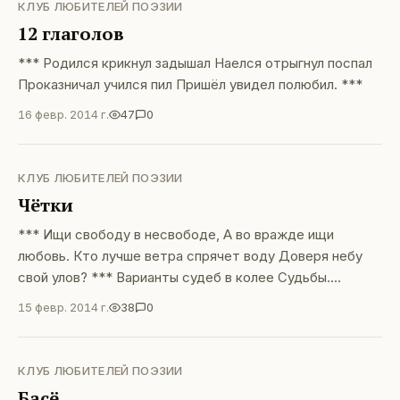
КЛУБ ЛЮБИТЕЛЕЙ ПОЭЗИИ
12 глаголов
*** Родился крикнул задышал Наелся отрыгнул поспал
Проказничал учился пил Пришёл увидел полюбил. ***
16 февр. 2014 г.
47
0
КЛУБ ЛЮБИТЕЛЕЙ ПОЭЗИИ
Чётки
*** Ищи свободу в несвободе, А во вражде ищи
любовь. Кто лучше ветра спрячет воду Доверя небу
свой улов? *** Варианты судеб в колее Судьбы.
Пересудов эхо: «Кабы, да кабы...» Кто решит задачу?
15 февр. 2014 г.
38
0
Мудрецы молчат, А потоки мнений похоронит чат. ***
То ты святоша, то — бандит, То — нищий, то — даёшь
кредит. Из жизни в жизнь чредою лет Бубнишь
КЛУБ ЛЮБИТЕЛЕЙ ПОЭЗИИ
заезженный куплет
Басё