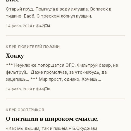
Старый пруд. Прыгнула в воду лягушка. Всплеск в
тишине. Басё. С треском лопнул кувшин.
14 февр. 2014 г.
42
4
КЛУБ ЛЮБИТЕЛЕЙ ПОЭЗИИ
Хокку
*** Неуклюже топорщатся ЭГО. Фильтруй базар, не
фильтруй... Даже промолчав, за что-нибудь, да
зацепишь... *** Мир прост, однако. Хочешь
заблудиться в нём? Побольше думай... *** Жёлтая
14 февр. 2014 г.
46
0
струя Белый снег теплом режет. Легче станет путь
КЛУБ ЭЗОТЕРИКОВ
О питании в широком смысле.
«Как мы дышим, так и пишем.» Б.Окуджава.