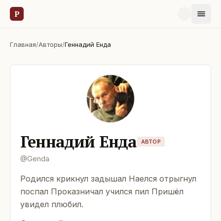
Р
Главная
/
Авторы
/
Геннадий Енда
Геннадий Енда
АВТОР
@
Genda
Родился крикнул задышал Наелся отрыгнул
поспал Проказничал учился пил Пришёл
увидел плюбил.