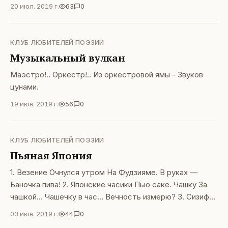
20 июл. 2019 г.
63
0
КЛУБ ЛЮБИТЕЛЕЙ ПОЭЗИИ
Музыкальный вулкан
Маэстро!.. Оркестр!.. Из оркестровой ямы - Звуков
цунами.
19 июн. 2019 г.
56
0
КЛУБ ЛЮБИТЕЛЕЙ ПОЭЗИИ
Пьяная Япония
1. Везение Очнулся утром На Фудзияме. В руках —
Баночка пива! 2. Японские часики Пью саке. Чашку За
чашкой… Чашечку в час… Вечность измерю? 3. Сизифов
труд На Фудзияме Саке забыли вчера. Снова нам в
03 июн. 2019 г.
44
0
горы!.. 4. Увлечённый самурай Самурай саке Пил под