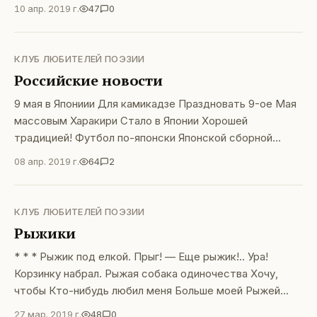
10 апр. 2019 г.
47
0
КЛУБ ЛЮБИТЕЛЕЙ ПОЭЗИИ
Российские новости
9 мая в Япониии Для камикадзе Праздновать 9-ое Мая
массовым Харакири Стало в Японии Хорошей
традицией! Футбол по-японски Японской сборной
Забили гол. Двенадцать Трупов на поле.&lt;/span
08 апр. 2019 г.
64
2
КЛУБ ЛЮБИТЕЛЕЙ ПОЭЗИИ
Рыжики
* * * Рыжик под елкой. Прыг! — Еще рыжик!.. Ура!
Корзинку набрал. Рыжая собака одиночества Хочу,
чтобы Кто-нибудь любил меня Больше моей Рыжей
лохматой собаки, Которой у меня нет…
27 мар. 2019 г.
48
0