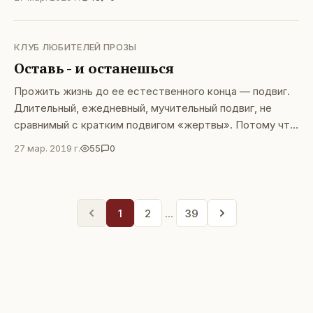
КЛУБ ЛЮБИТЕЛЕЙ ПРОЗЫ
Оставь - и останешься
Прожить жизнь до ее естественного конца — подвиг.
Длительный, ежедневный, мучительный подвиг, не
сравнимый с кратким подвигом «жертвы». Потому что
жить – больно. Тем, кто способен самостоятельно
27 мар. 2019 г.
55
0
мыслить и чувствовать, — больно! Каково быть одному
среди многих? зрячему — среди тысяч слепых?
слышащему — глухих? думающему -
1
2
…
39