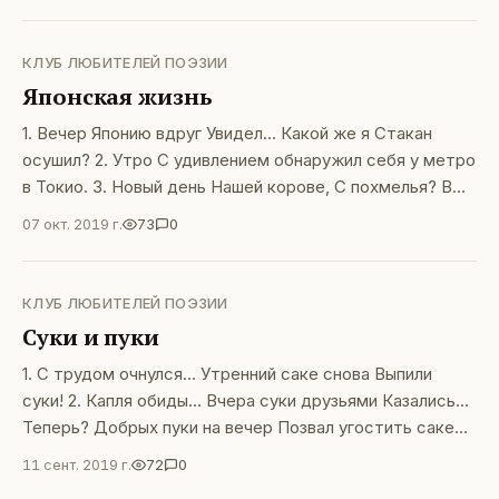
КЛУБ ЛЮБИТЕЛЕЙ ПОЭЗИИ
Японская жизнь
1. Вечер Японию вдруг Увидел… Какой же я Стакан
осушил? 2. Утро С удивлением обнаружил себя у метро
в Токио. 3. Новый день Нашей корове, С похмелья? В
Японию? Как — два пальца!.. &lt;/span
07 окт. 2019 г.
73
0
КЛУБ ЛЮБИТЕЛЕЙ ПОЭЗИИ
Суки и пуки
1. С трудом очнулся… Утренний саке снова Выпили
суки! 2. Капля обиды… Вчера суки друзьями Казались…
Теперь? Добрых пуки на вечер Позвал угостить саке…
11 сент. 2019 г.
72
0