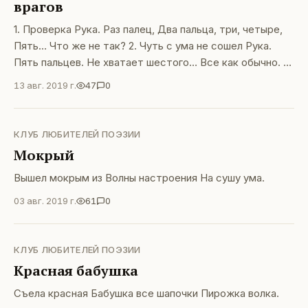
врагов
1. Проверка Рука. Раз палец, Два пальца, три, четыре,
Пять… Что же не так? 2. Чуть с ума не сошел Рука.
Пять пальцев. Не хватает шестого… Все как обычно. 3.
Наконец-то все ясно! Рука. Шесть пальцев. Не хватает
13 авг. 2019 г.
47
0
седьмого… Отгрызли враги!&lt;/span
КЛУБ ЛЮБИТЕЛЕЙ ПОЭЗИИ
Мокрый
Вышел мокрым из Волны настроения На сушу ума.
03 авг. 2019 г.
61
0
КЛУБ ЛЮБИТЕЛЕЙ ПОЭЗИИ
Красная бабушка
Съела красная Бабушка все шапочки Пирожка волка.