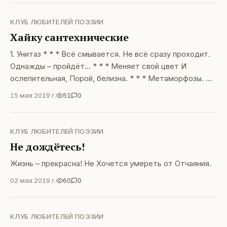
сакурой.
КЛУБ ЛЮБИТЕЛЕЙ ПОЭЗИИ
Хайку сантехнические
1. Унитаз * * * Всё смывается. Не всё сразу проходит.
Однажды – пройдёт… * * * Меняет свой цвет И
ослепительная, Порой, белизна. * * * Метаморфозы. О,
мимолетная грусть Об уходящем! 2. Раковина. * * *
15 мая 2019 г.
51
0
Везде бывала Вода – чистой ли,
КЛУБ ЛЮБИТЕЛЕЙ ПОЭЗИИ
Не дождётесь!
Жизнь – прекрасна! Не Хочется умереть от Отчаяния.
02 мая 2019 г.
60
0
КЛУБ ЛЮБИТЕЛЕЙ ПОЭЗИИ