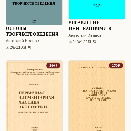
УПРАВЛЕНИЕ
ОСНОВЫ
ИННОВАЦИЯМИ В
ТВОРЧЕСТВОВЕДЕНИЯ
МАШИНОСТРОЕНИИ
Анатолий Иванов
(дайджест)
Анатолий Иванов
34
1285
0
2
2103
0
240
₽
250
₽