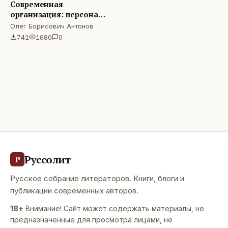
Современная
организация: персонал
и технологии
Олег Борисович Антонов
741
1680
0
Руссолит
Р
Русское собрание литераторов. Книги, блоги и
публикации современных авторов.
18+
Внимание! Сайт может содержать материалы, не
предназначенные для просмотра лицами, не