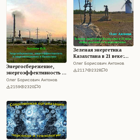
Зеленая энергетика
Казахстана в 21 веке:
мифы, реальность и
Олег Борисович Антонов
Энергосбережение,
перспективы
2117
2328
0
энергоэффективность и
энергоменеджмент в
Олег Борисович Антонов
Казахстане
2159
2320
0