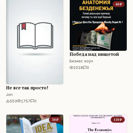
40
₽
Победа над нищетой
Бизнес коуч
1018
0
Не все так просто!
Jon
553
1757
0
30
₽
150
₽