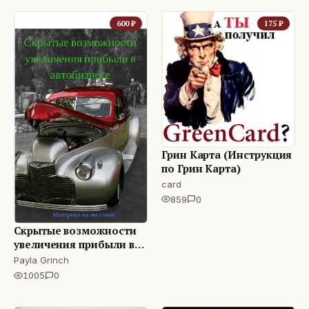
600
₽
175
₽
Грин Карта (Инструкция
по Грин Карта)
card
859
0
Скрытые возможности
увеличения прибыли в
автобизнесе
Payla Grinch
1005
0