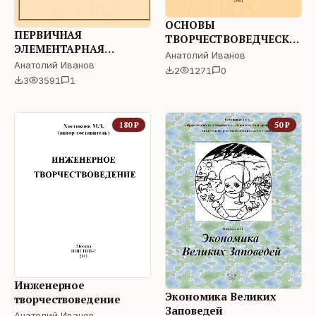
ОСНОВЫ
ПЕРВИЧНАЯ
ТВОРЧЕСТВОВЕДЧЕСКОЙ
ЭЛЕМЕНТАРНАЯ
ЭКСПЕРТИЗЫ
Анатолий Иванов
ЧАСТИЦА ЭКОНОМИКИ
Анатолий Иванов
СОЦИАЛЬНО -
2
1271
0
(ФУНДАМЕНТАЛЬНАЯ
ЭКОНОМИЧЕСКИХ
3
3591
1
ТЕОРИЯ)
ПРОЦЕССОВ
180
₽
50
₽
Инженерное
Экономика Великих
творчествоведение
Заповедей
Анатолий Иванов