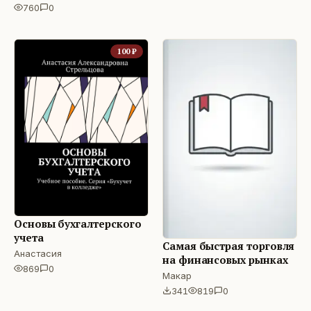
торговле бинарными
760
0
опционами.
100
₽
Основы бухгалтерского
учета
Самая быстрая торговля
Анастасия
на финансовых рынках
869
0
Макар
341
819
0