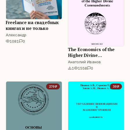
Freelance на свадебных
книгах и не только
Александр
1081
0
The Economics of the
Higher Divine
Commandments
Анатолий Иванов
1
1558
0
270
₽
30
₽