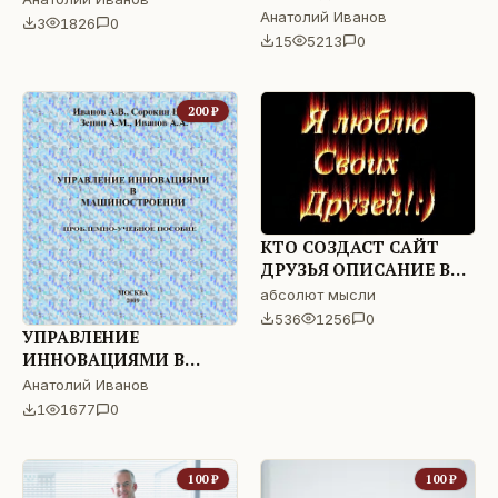
Анатолий Иванов
3
1826
0
15
5213
0
200
₽
КТО СОЗДАСТ САЙТ
ДРУЗЬЯ ОПИСАНИЕ В
ФАЙЛЕ
абсолют мысли
536
1256
0
УПРАВЛЕНИЕ
ИННОВАЦИЯМИ В
МАШИНОСТРОЕНИИ
Анатолий Иванов
ПРОБЛЕМНО-УЧЕБНОЕ
1
1677
0
ПОСОБИЕ
100
₽
100
₽