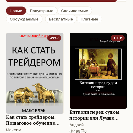
Новые
Популярные
Скачиваемые
Обсуждаемые
Бесплатные
Платные
499
₽
100
₽
Биткоин перед судом
Как стать трейдером.
истории или Лучше
Пошаговое обучение
денег не придумаешь
Андрей
для начинающих по
Максим
499
0