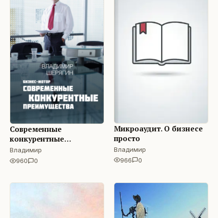
Микроаудит. О бизнесе
Современные
просто
конкурентные
преимущества
Владимир
Владимир
966
0
960
0