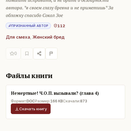
автора. *в своем глазу бревна и не приметишь* За
обложку спасибо Сокол Зое
112
ПРИЗНАННЫЙ АВТОР
Для смеха
,
Женский бред
0
Файлы книги
Немертвые! Ч.О.П. вызывали? (глава 4)
Формат:
DOC
Размер:
166 KB
Скачали:
873
Скачать книгу