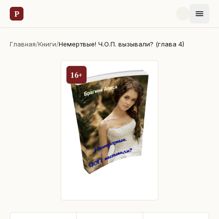
Р
Главная
/
Книги
/
Немертвые! Ч.О.П. вызывали? (глава 4)
16+