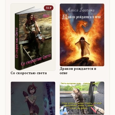
35
₽
Дракон рождается в
Со скоростью света
огне