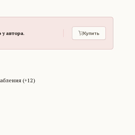
 у автора
.
Купить
абления (+12)