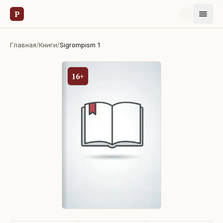
Р
Главная
/
Книги
/
Sigrompism 1
16+