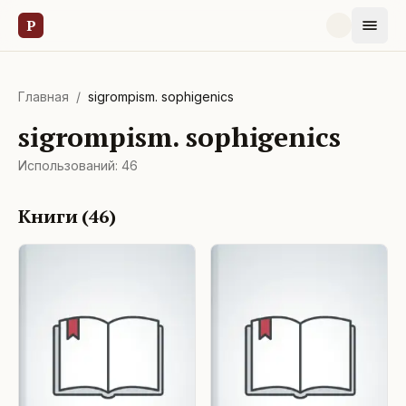
Р
Главная
/
sigrompism. sophigenics
sigrompism. sophigenics
Использований:
46
Книги (
46
)