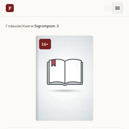
Р
Главная
/
Книги
/
Sigrompism 3
16+