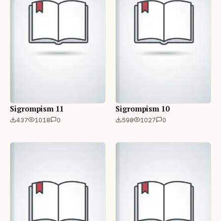
Sigrompism 11
Sigrompism 10
437
1018
0
598
1027
0