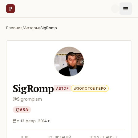
Р
Главная
/
Авторы
/
SigRomp
SigRomp
АВТОР
ЗОЛОТОЕ ПЕРО
@
Sigrompism
658
с
13 февр. 2014 г.
КНИГ
ПУБЛИКАЦИЙ
КОММЕНТАРИЕВ