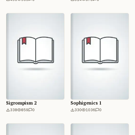
Sigrompism 2
Sophigenics 1
338
859
0
330
1036
0