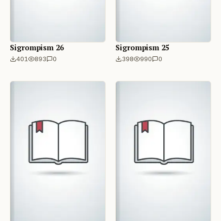
Sigrompism 26
Sigrompism 25
401
893
0
398
990
0