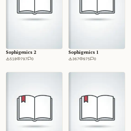
Sophigenics 2
Sophigenics 1
518
797
0
367
975
0