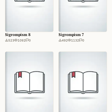
Sigrompism 8
Sigrompism 7
523
1092
0
492
1132
0