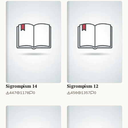
Sigrompism 14
Sigrompism 12
447
1178
0
456
1357
0