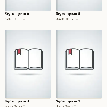
Sigrompism 6
Sigrompism 5
370
983
0
486
1023
0
Sigrompism 4
Sigrompism 3
496
965
0
514
878
0