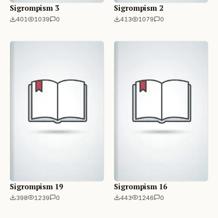
Sigrompism 3
Sigrompism 2
401
1039
0
413
1079
0
Sigrompism 19
Sigrompism 16
398
1239
0
443
1246
0