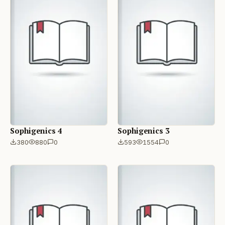
Sophigenics 4
Sophigenics 3
380
880
0
593
1554
0