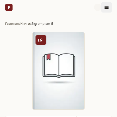
Р
Главная
/
Книги
/
Sigrompism 5
16+