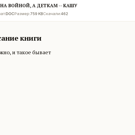
НА ВОЙНОЙ, А ДЕТКАМ -- КАШУ
ат:
DOC
Размер:
759 KB
Скачали:
462
ание книги
жно, и такое бывает