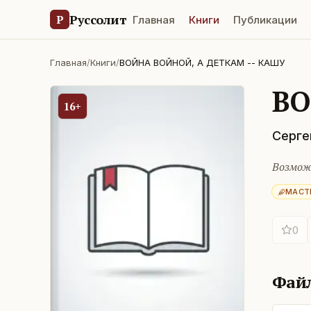
Руссолит
Р
Главная
Книги
Публикации
Главная
/
Книги
/
ВОЙНА ВОЙНОЙ, А ДЕТКАМ -- КАШУ
ВО
16+
Серге
Возмож
МАСТ
0
Фай