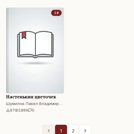
5
₽
Настенькин цветочек
Шумилов Павел Владимирович
97
1889
0
1
2