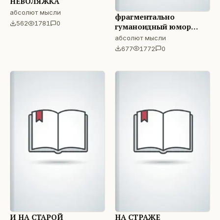
НЕВОЛЯЖКА
абсолют мысли
фрагментально
562
1781
0
гуманоидный юмор
просыпание
абсолют мысли
677
1772
0
И НА СТАРОЙ
НА СТРАЖЕ