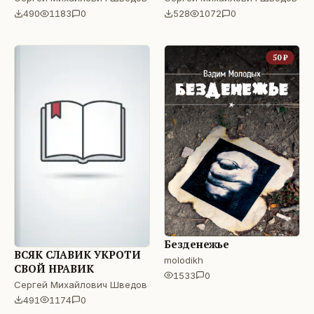
490
1183
0
528
1072
0
50
₽
Безденежье
ВСЯК СЛАВИК УКРОТИ
molodikh
СВОЙ НРАВИК
1533
0
Сергей Михайлович Шведов
491
1174
0