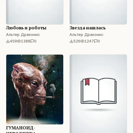
Любовь и роботы
Звезда нашлась
Альтер Драконис
Альтер Драконис
459
1388
0
526
1247
0
ГУМАНОИД-