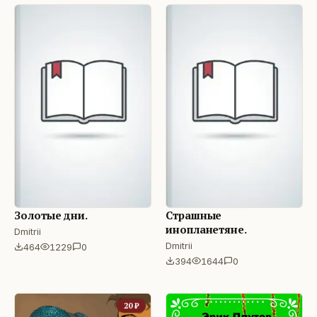
Золотые дни.
Страшные
инопланетяне.
Dmitrii
Dmitrii
464
1229
0
394
1644
0
20
₽