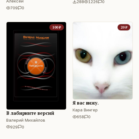
сказок
Алексей
288
1226
0
709
0
100
₽
20
₽
Я вас вижу.
Кара Вингер
В лабиринте версий
658
0
Валерий Михайлов
929
0