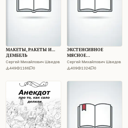
МАКЕТЫ, РАКЕТЫ И...
ЭКСТЕНСИВНОЕ
ДЕМБЕЛЬ
МЯСНОЕ
СКОТОВОДСТВО ПО-
Сергей Михайлович Шведов
Сергей Михайлович Шведов
ЕВРОПЕЙСКИ
449
1166
0
409
1324
0