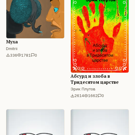
Муха
Dmitrii
336
1781
0
Абсурд и злоба в
Тридесятом царстве
Эрик Плутов
2614
1662
0