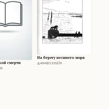
На берегу несинего моря
гкой смерти
464
1335
0
0