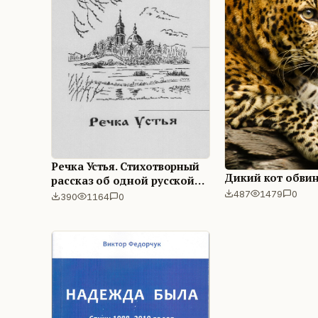
Речка Устья. Стихотворный
Дикий кот обви
рассказ об одной русской
местности
487
1479
0
390
1164
0