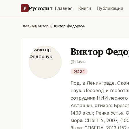
Руссолит
Р
Главная
Книги
Публикации
Главная
/
Авторы
/
Виктор Федорчук
Виктор Федо
@
irluvic
224
Род. в Ленинграде. Око
наук. Лесовод и геобот
сотрудник НИИ лесного 
Автор кн. стихов: Брезоз
(400 экз.); Речка Устья.
моря. СПбГПУ, 2007, (100
была. СПбГПУ, 2013 (152