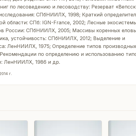
книг по лесоведению и лесоводству: Резерват «Вепсс
исследования: СПбНИИЛХ, 1998; Краткий определител
ой области: СПб: IGN-France, 2002; Лесные экосистем
ов России: СПбНИИЛХ, 2005; Массивы коренных елов
мика, устойчивость: СПбНИИЛХ, 2012; Выделение и
са: ЛенНИИЛХ, 1975; Определение типов производны
; Рекомендации по определению и использованию тип
е: ЛенНИИЛХ, 1986 и др.
2014 г.