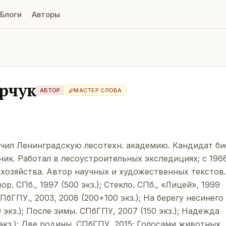
Блоги
Авторы
рчук
АВТОР
МАСТЕР СЛОВА
нчил Ленинградскую лесотехн. академию. Кандидат би
аник. Работал в лесоустроительных экспедициях; с 19
хозяйства. Автор научных и художественных текстов.
ор. СПб., 1997 (500 экз.); Стекло. СПб., «Лицей», 1999
 СПбГПУ., 2003, 2008 (200+100 экз.); На берегу несинего
 экз.); После зимы. СПбГПУ, 2007 (150 экз.); Надежда
 экз.); Две родины. СПбГПУ, 2015; Голосами животных.