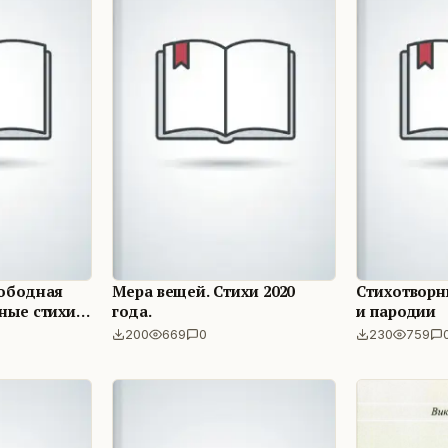
вободная
Мера вещей. Стихи 2020
Стихотворн
ные стихи,
года.
и пародии
200
669
0
230
759