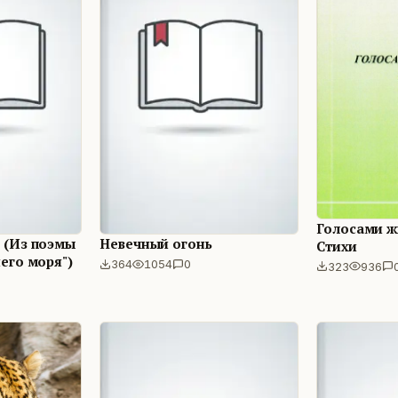
Голосами ж
 (Из поэмы
Невечный огонь
Стихи
его моря")
364
1054
0
323
936