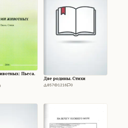
ивотных: Пьеса.
Две родины. Стихи
857
1216
0
0