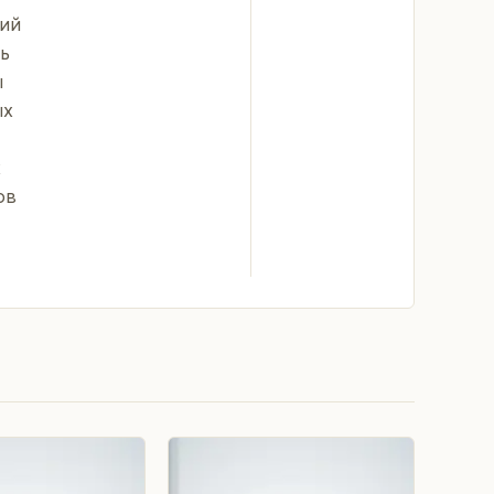
кий
ь
ы
ых
х
ов