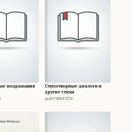
ые подражания
Стихотворные диалоги и
другие стихи
0
457
637
0