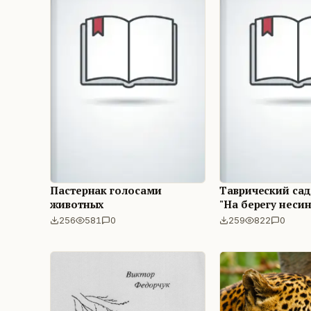
Пастернак голосами
Таврический сад
животных
"На берегу несин
256
581
0
259
822
0