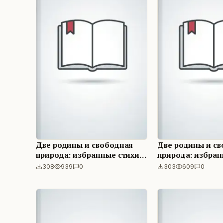
Две родины и свободная
Две родины и с
природа: избранные стихи,
природа: избран
пьеса
пьеса
308
939
0
303
609
0