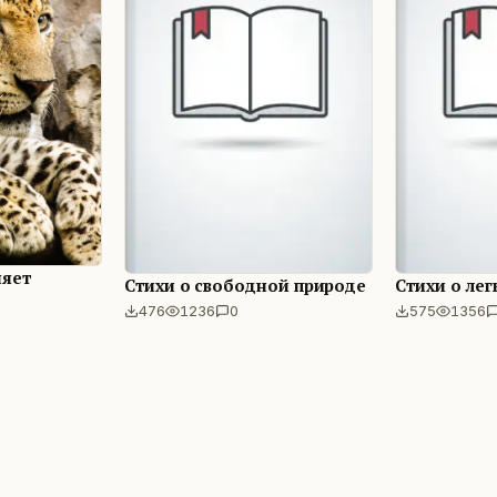
няет
Стихи о свободной природе
Стихи о ле
476
1236
0
575
1356