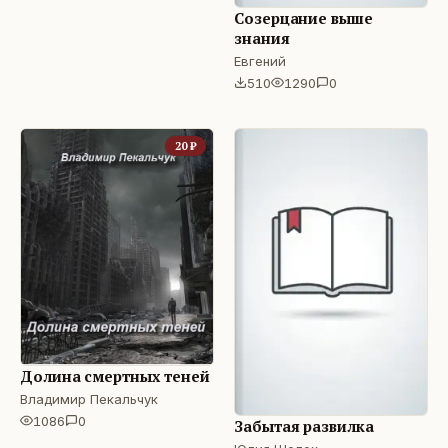
Созерцание выше
знания
Евгений
510
1290
0
20
₽
Долина смертных теней
Владимир Пекальчук
1086
0
Забытая развилка