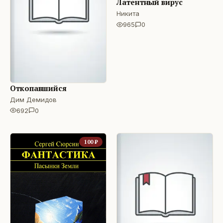
Латентный вирус
Никита
965
0
Откопавшийся
Дим Демидов
692
0
100
₽