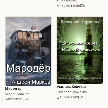
Юлия Шолох
4802
11059
0
Экипаж Ковчега
Мародёр
Вячеслав Турченко
Андрей Марков
1088
2242
0
622
2315
0