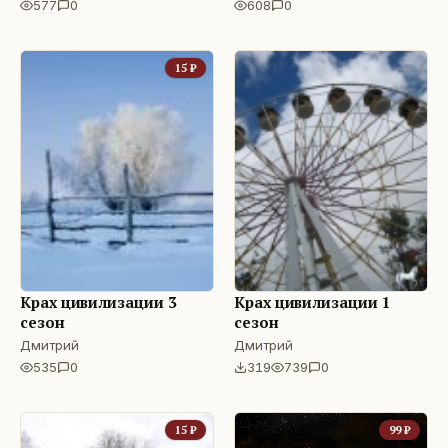
577
0
608
0
15
₽
Крах цивилизации 3
Крах цивилизации 1
сезон
сезон
Дмитрий
Дмитрий
535
0
319
739
0
15
₽
99
₽