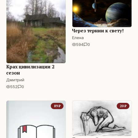
Через тернии к свету!
Елена
594
0
Крах цивилизации 2
сезон
Дмитрий
552
0
89
₽
20
₽