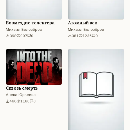
Возмездие теленгера
Атомный век
Михаил Белозёров
Михаил Белозёров
398
907
0
381
1236
0
Сквозь смерть
Алена Юрьевна
460
1160
0